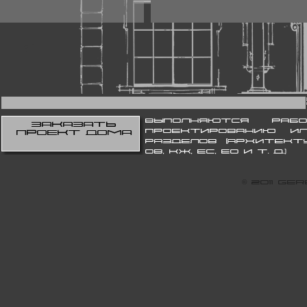
Выполняются раб
Заказать
проектированию и
проект дома
разделов (архитекту
ОВ, КЖ, ЕС, ЕО и т. д.)
© 2011 G