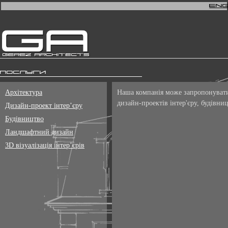
En
Послуги
Архітектура
Наша
компанія може
запропонуват
дизайн
-
проектів інтер'єру
,
будівни
Дизайн-проект інтер’єру
Будівництво
Ландшафтний дизайн
3D візуалізація інтер’єрів