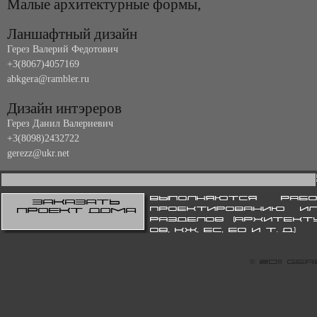
Малые архитектурные формы,
Ланшафтный дизайн
Герез Валерий Федотович
+3(8067)4057169
abkgera@rambler.ru
Дизайн интэреров
Герез Данил Валериевич
+3(8098)2432722
gerezz@ukr.net
Выполняются раб
Заказать
проектированию и
проект дома
разделов (архитекту
ОВ, КЖ, ЕС, ЕО и т. д.)
© 2011 G