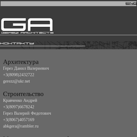
En
Контакты
Архитектура
Герез Данил Валериевич
+3(8098)2432722
gerezz@ukr.net
Строительство
Кравченко Андрей
+3(8097)6678242
Герез Валерий Федотович
+3(8067)4057169
abkgera@rambler.ru